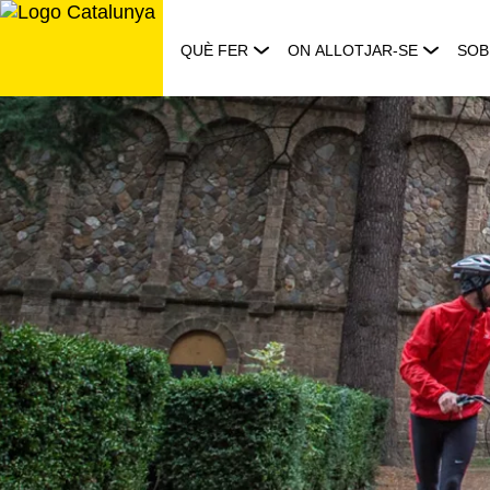
Saltar
al
QUÈ FER
ON ALLOTJAR-SE
SOB
contingut