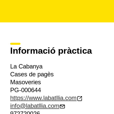
Informació pràctica
La Cabanya
Cases de pagès
Masoveries
PG-000644
https://www.labatllia.com
info@labatllia.com
972720026