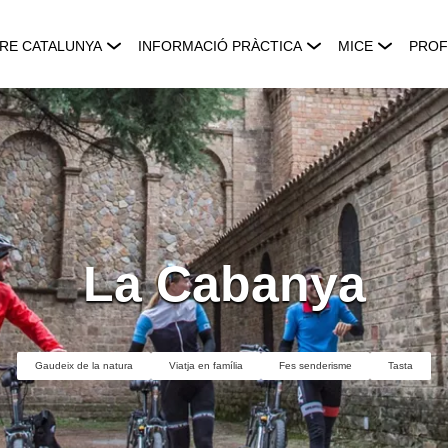
RE CATALUNYA
INFORMACIÓ PRÀCTICA
MICE
PROF
La Cabanya
Gaudeix de la natura
Viatja en família
Fes senderisme
Tasta