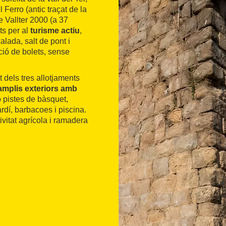
Ferro (antic traçat de la
de Vallter 2000 (a 37
ts per al
turisme actiu
,
lada, salt de pont i
ció de bolets, sense
 dels tres allotjaments
amplis exteriors amb
 pistes de bàsquet,
dí, barbacoes i piscina.
tivitat agrícola i ramadera