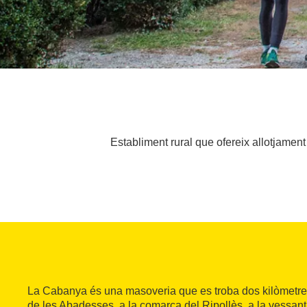
Establiment rural que ofereix allotjament
La Cabanya és una masoveria que es troba dos kilòmetre
de les Abadesses, a la comarca del Ripollès, a la vessant s