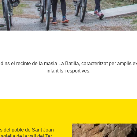
 dins el recinte de la masia La Batilla, caracteritzat per amplis 
infantils i esportives.
s del poble de Sant Joan
olella de la vall del Ter,