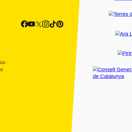
ics
me