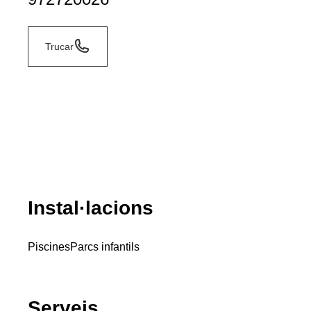
Trucar
Instal·lacions
Piscines
Parcs infantils
Serveis