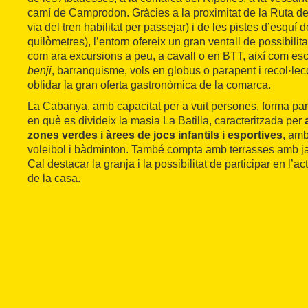
camí de Camprodon. Gràcies a la proximitat de la Ruta del 
via del tren habilitat per passejar) i de les pistes d’esquí 
quilòmetres), l’entorn ofereix un gran ventall de possibilita
com ara excursions a peu, a cavall o en BTT, així com esca
benji
, barranquisme, vols en globus o parapent i recol·lec
oblidar la gran oferta gastronòmica de la comarca.
La Cabanya, amb capacitat per a vuit persones, forma part
en què es divideix la masia La Batilla, caracteritzada per
zones verdes i àrees de jocs infantils i esportives
, amb
voleibol i bàdminton. També compta amb terrasses amb jar
Cal destacar la granja i la possibilitat de participar en l’ac
de la casa.