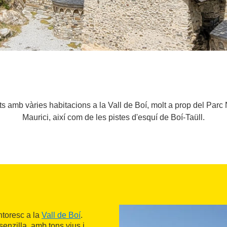
 amb vàries habitacions a la Vall de Boí, molt a prop del Parc
Maurici, així com de les pistes d'esquí de Boí-Taüll.
ntoresc a la
Vall de Boí
.
enzilla, amb tons vius i