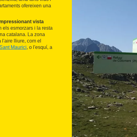
apartaments ofereixen una
impressionant vista
 els esmorzars i la resta
ina catalana. La zona
l'aire lliure, com el
 Sant Maurici
, o l'esquí, a