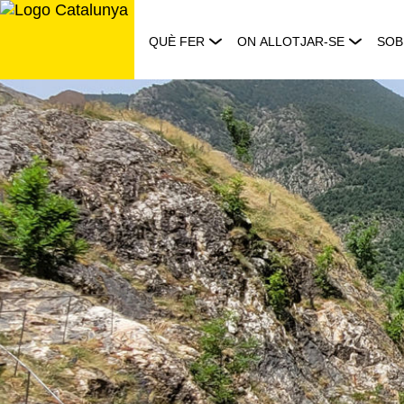
Saltar
al
QUÈ FER
ON ALLOTJAR-SE
SOB
contingut