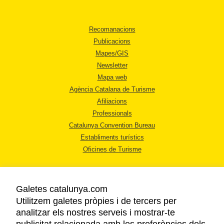
Recomanacions
Publicacions
Mapes/GIS
Newsletter
Mapa web
Agència Catalana de Turisme
Afiliacions
Professionals
Catalunya Convention Bureau
Establiments turístics
Oficines de Turisme
Galetes catalunya.com
Utilitzem galetes pròpies i de tercers per
analitzar els nostres serveis i mostrar-te
AVÍS LEGAL