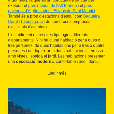
arguments, ja que és un bon punt de partida per
explorar el
parc natural de l'Alt Pirineu
i el
parc
nacional d'Aigüestortes i Estany de Sant Maurici
.
També és a prop d'estacions d'esquí com
Baqueira
Beret
i
Espot Esquí
i de nombroses empreses
d'activitats d'aventura.
L'establiment ofereix tres tipologies diferents
d'apartaments. N'hi ha d'una habitació per a dues o
tres persones, de dues habitacions per a tres o quatre
persones i un dúplex amb dues habitacions, terrassa
amb vistes i sortida al jardí. Les habitacions presenten
una
decoració moderna
, confortable i acollidora, i
estan perfectament equipades.
Llegir més
L'edifici disposa d'
ascensor
i els hostes compten
amb una zona d'aparcament, així com connexió
gratuïta a internet mitjançant wifi.