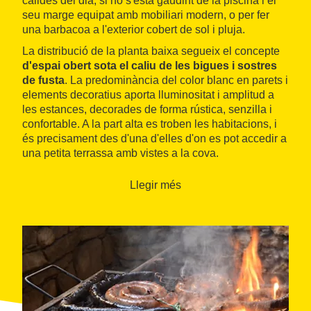
càlides del dia, si no s'està gaudint de la piscina i el
seu marge equipat amb mobiliari modern, o per fer
una barbacoa a l'exterior cobert de sol i pluja.
La distribució de la planta baixa segueix el concepte
d'espai obert sota el caliu de les bigues i sostres
de fusta
. La predominància del color blanc en parets i
elements decoratius aporta lluminositat i amplitud a
les estances, decorades de forma rústica, senzilla i
confortable. A la part alta es troben les habitacions, i
és precisament des d'una d'elles d'on es pot accedir a
una petita terrassa amb vistes a la cova.
Llegir més