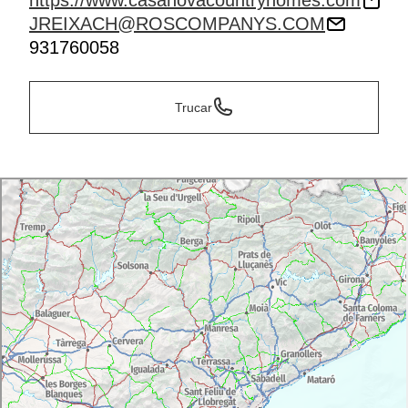
https://www.casanovacountryhomes.com
JREIXACH@ROSCOMPANYS.COM
931760058
Trucar