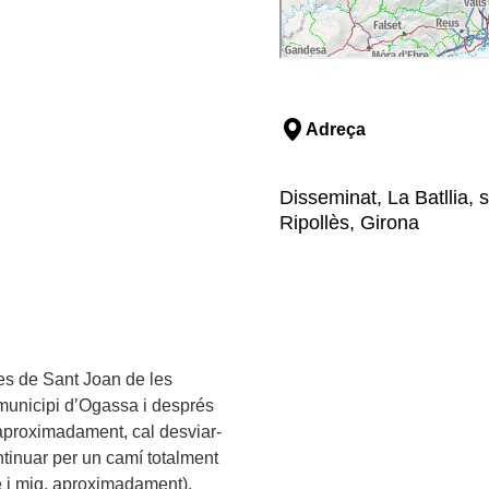
Adreça
Disseminat, La Batllia, 
Ripollès, Girona
Des de Sant Joan de les
 municipi d’Ogassa i després
s aproximadament, cal desviar-
ontinuar per un camí totalment
e i mig, aproximadament).