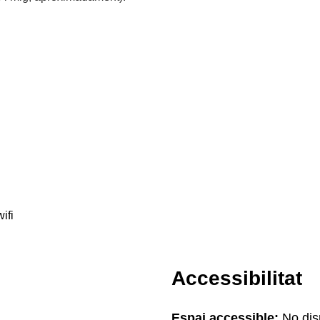
ifi
Accessibilitat
Espai accessible:
No disp