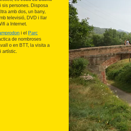
i sis persones. Disposa
altra amb dos, un bany,
b televisió, DVD i llar
fi a Internet.
amprodon
i el
Parc
ràctica de nombroses
all o en BTT, la visita a
artístic.