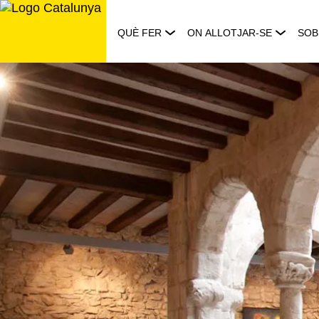
Saltar
al
QUÈ FER
ON ALLOTJAR-SE
SOB
contingut