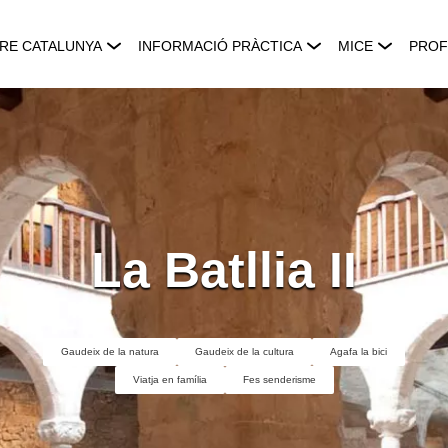
RE CATALUNYA
INFORMACIÓ PRÀCTICA
MICE
PROF
La Batllia II
Gaudeix de la natura
Gaudeix de la cultura
Agafa la bici
Viatja en família
Fes senderisme