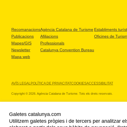
Recomanacions
Agència Catalana de Turisme
Establiments turíst
Publicacions
Afiliacions
Oficines de Turis
Mapes/GIS
Professionals
Newsletter
Catalunya Convention Bureau
Mapa web
AVÍS LEGAL
POLÍTICA DE PRIVACITAT
COOKIES
ACCESSIBILITAT
Copyright © 2026. Agència Catalana de Turisme. Tots els drets reservats.
Galetes catalunya.com
Utilitzem galetes pròpies i de tercers per analitzar e
ELS NOSTRES PARTNERS