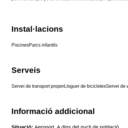
Instal·lacions
Piscines
Parcs infantils
Serveis
Servei de transport proper
Lloguer de bicicletes
Servei de w
Informació addicional
Situació:
Aeroport, A dins del nucli de població