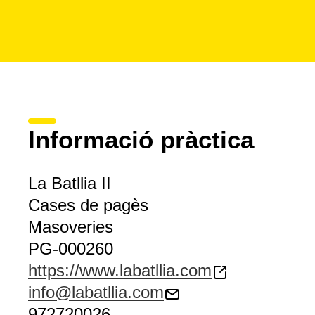
Informació pràctica
La Batllia II
Cases de pagès
Masoveries
PG-000260
https://www.labatllia.com
info@labatllia.com
972720026