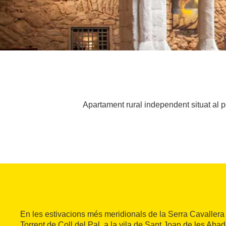
Apartament rural independent situat al p
En les estivacions més meridionals de la Serra Cavallera ,
Torrent de Coll del Pal, a la vila de Sant Joan de les Abad