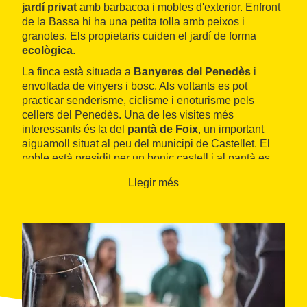
jardí privat
amb barbacoa i mobles d'exterior. Enfront
de la Bassa hi ha una petita tolla amb peixos i
granotes. Els propietaris cuiden el jardí de forma
ecològica
.
La finca està situada a
Banyeres del Penedès
i
envoltada de vinyers i bosc. Als voltants es pot
practicar senderisme, ciclisme i enoturisme pels
cellers del Penedès. Una de les visites més
interessants és la del
pantà de Foix
, un important
aiguamoll situat al peu del municipi de Castellet. El
poble està presidit per un bonic castell i al pantà es
poden observar nombroses aus.
Llegir més