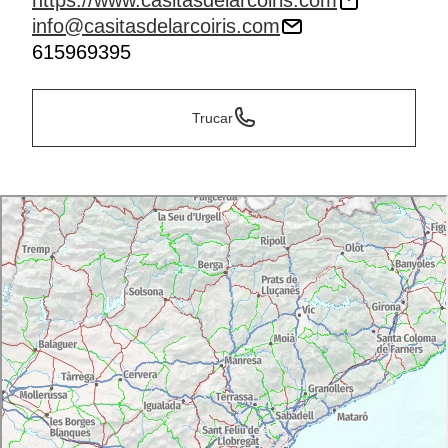
https://www.casitasdelarcoiris.com
info@casitasdelarcoiris.com
615969395
Trucar