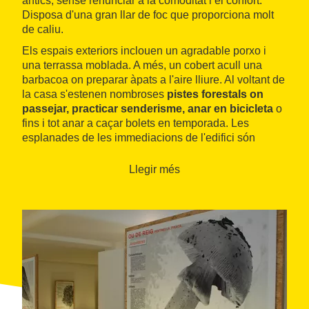
antics, sense renunciar a la comoditat i el confort.
Disposa d'una gran llar de foc que proporciona molt
de caliu.
Els espais exteriors inclouen un agradable porxo i
una terrassa moblada. A més, un cobert acull una
barbacoa on preparar àpats a l'aire lliure. Al voltant de
la casa s'estenen nombroses
pistes forestals on
passejar, practicar senderisme, anar en bicicleta
o
fins i tot anar a caçar bolets en temporada. Les
esplanades de les immediacions de l'edifici són
espais ideals per córrer i jugar, per exemple a futbol.
Llegir més