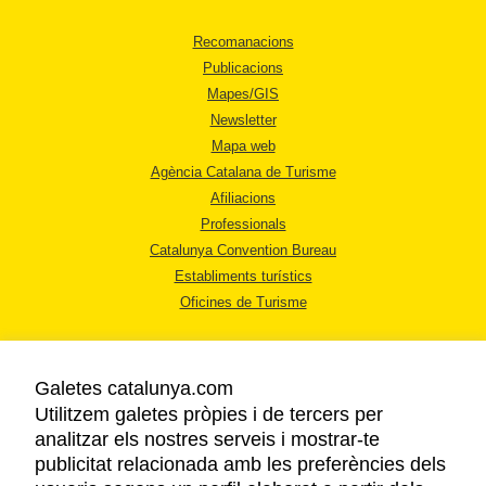
Recomanacions
Publicacions
Mapes/GIS
Newsletter
Mapa web
Agència Catalana de Turisme
Afiliacions
Professionals
Catalunya Convention Bureau
Establiments turístics
Oficines de Turisme
Galetes catalunya.com
Utilitzem galetes pròpies i de tercers per
analitzar els nostres serveis i mostrar-te
AVÍS LEGAL
publicitat relacionada amb les preferències dels
POLÍTICA DE PRIVACITAT