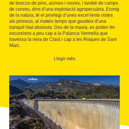
de boscos de pins, alzines i roures, i també de camps
de conreu, dins d’una explotació agropecuària. Enmig
de la natura, té el privilegi d’unes excel·lents vistes
als pirineus, al mateix temps que gaudeix d’una
tranquil·litat absoluta. Des de la masia, es poden fer
excursions a peu cap a la Palanca Vermella que
travessa la riera de Clarà i cap a les Roques de Sant
Marc.
Llegir més