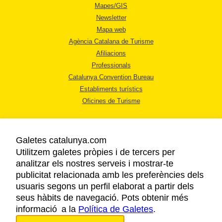
Mapes/GIS
Newsletter
Mapa web
Agència Catalana de Turisme
Afiliacions
Professionals
Catalunya Convention Bureau
Establiments turístics
Oficines de Turisme
Galetes catalunya.com
Utilitzem galetes pròpies i de tercers per
analitzar els nostres serveis i mostrar-te
AVÍS LEGAL
publicitat relacionada amb les preferències dels
POLÍTICA DE PRIVACITAT
usuaris segons un perfil elaborat a partir dels
COOKIES
seus hàbits de navegació. Pots obtenir més
informació a la
Política de Galetes
ACCESSIBILITAT
.