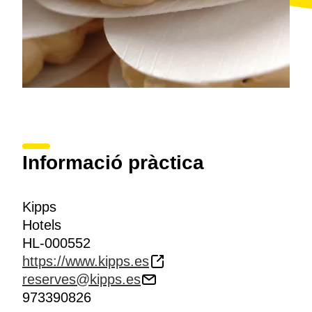
Informació pràctica
Kipps
Hotels
HL-000552
https://www.kipps.es
reserves@kipps.es
973390826