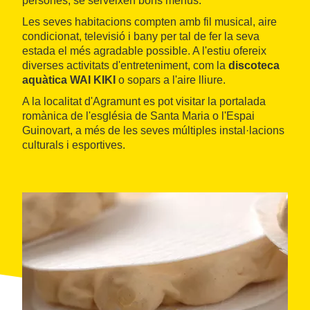
persones, se serveixen bons menús.
Les seves habitacions compten amb fil musical, aire
condicionat, televisió i bany per tal de fer la seva
estada el més agradable possible. A l'estiu ofereix
diverses activitats d'entreteniment, com la
discoteca
aquàtica WAI KIKI
o sopars a l'aire lliure.
A la localitat d'Agramunt es pot visitar la portalada
romànica de l'església de Santa Maria o l'Espai
Guinovart, a més de les seves múltiples instal·lacions
culturals i esportives.