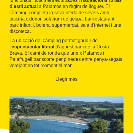
funcionals i totalment equipades i
habitacions rurals
d'estil actual
a Palamós en règim de lloguer. El
càmping completa la seva oferta de seveis amb
piscina exterior, solàrium de gespa, bar-restaurant,
parc infantil, bolera, supermercat, sala d'internet i una
discoteca.
La ubicació del càmping permet gaudir de
l'
espectacular litoral
d'aquest tram de la Costa
Brava. El camí de ronda que uneix Palamós i
Palafrugell transcorre per pinedes entre penya-segats,
vorejant en tot moment el mar.
Llegir més