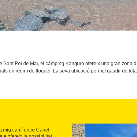
a de Sant Pol de Mar, el càmping Kanguro ofereix una gran zona 
pats en règim de lloguer. La seva ubicació permet gaudir de tota
a mig camí entre Canet
ue ofereix la possibilitat