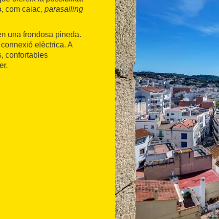
s
, com caiac,
parasailing
en una frondosa pineda.
 connexió elèctrica. A
, confortables
er.