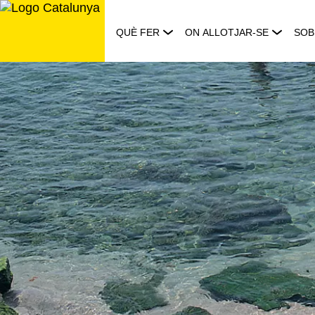
Saltar
al
QUÈ FER
ON ALLOTJAR-SE
SOB
contingut