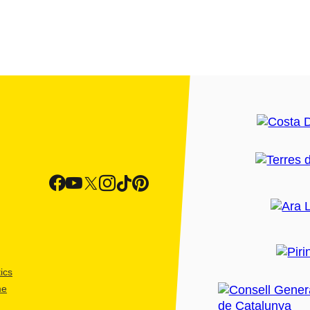
ics
me