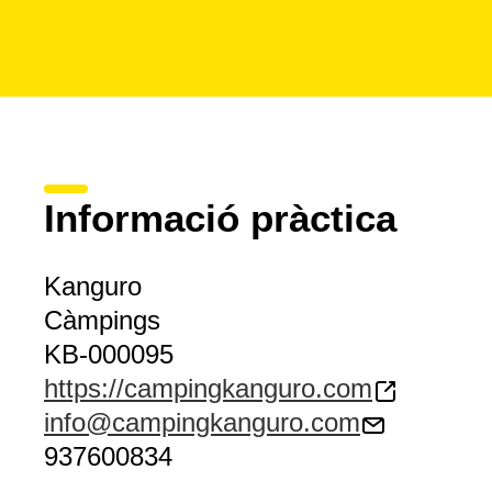
Informació pràctica
Kanguro
Càmpings
KB-000095
https://campingkanguro.com
info@campingkanguro.com
937600834