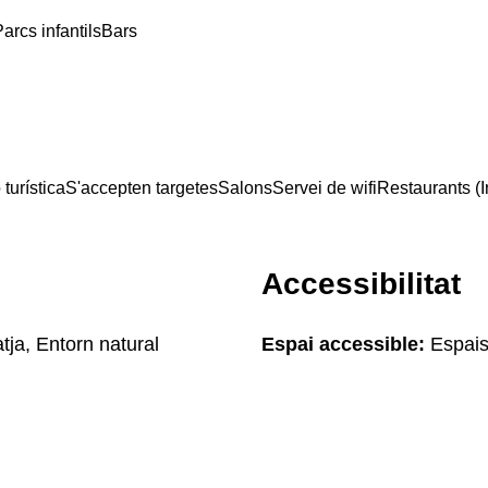
arcs infantils
Bars
turística
S'accepten targetes
Salons
Servei de wifi
Restaurants (I
Accessibilitat
tja, Entorn natural
Espai accessible:
Espais