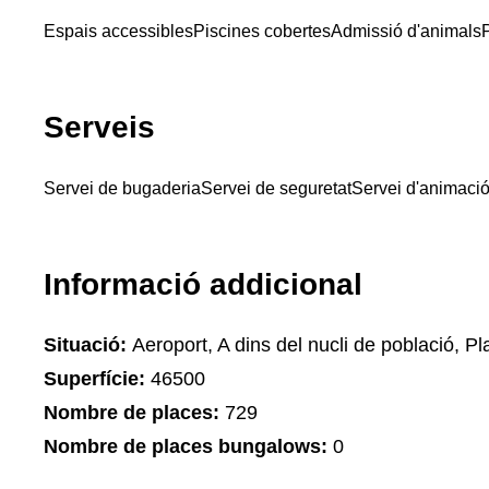
Espais accessibles
Piscines cobertes
Admissió d'animals
P
Serveis
Servei de bugaderia
Servei de seguretat
Servei d'animació 
Informació addicional
Situació:
Aeroport, A dins del nucli de població, Pla
Superfície:
46500
Nombre de places:
729
Nombre de places bungalows:
0