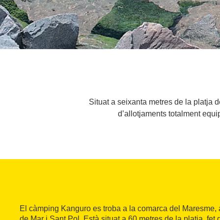
Situat a seixanta metres de la platj
d’allotjaments totalment equi
El càmping Kanguro es troba a la comarca del Maresme, 
de Mar i Sant Pol. Està situat a 60 metres de la platja, fet q