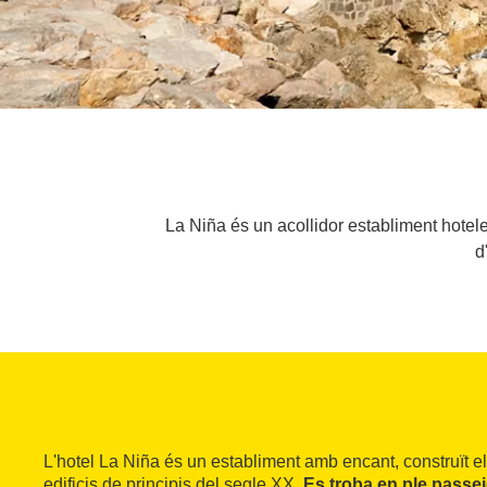
La Niña és un acollidor establiment hotel
d
L'hotel La Niña és un establiment amb encant, construït el
edificis de principis del segle XX.
Es troba en ple passe