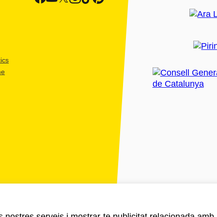
ics
me
ls nostres serveis i mostrar-te publicitat relacionada amb