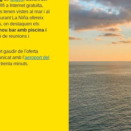
i a Internet gratuïta,
es tenen vistes al mar i al
staurant La Niña ofereix
s, on destaquen els
nou bar amb piscina i
ó de reunions i
t gaudir de l'oferta
nicat amb l'
aeroport del
a trenta minuts.