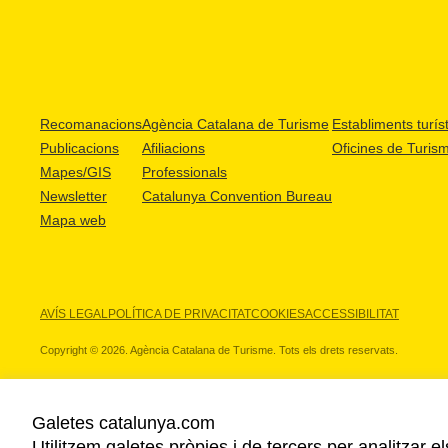
Recomanacions
Agència Catalana de Turisme
Establiments turíst
Publicacions
Afiliacions
Oficines de Turis
Mapes/GIS
Professionals
Newsletter
Catalunya Convention Bureau
Mapa web
AVÍS LEGAL
POLÍTICA DE PRIVACITAT
COOKIES
ACCESSIBILITAT
Copyright © 2026. Agència Catalana de Turisme. Tots els drets reservats.
Galetes catalunya.com
Utilitzem galetes pròpies i de tercers per analitzar e