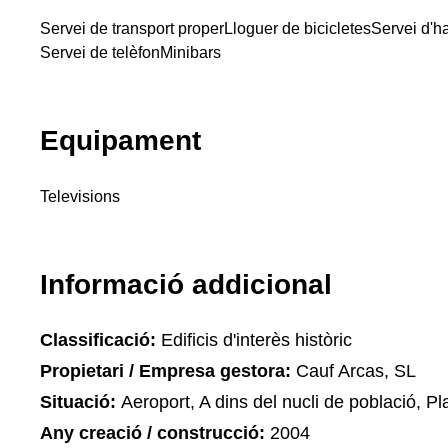
Servei de transport proper
Lloguer de bicicletes
Servei d'h
Servei de telèfon
Minibars
Equipament
Televisions
Informació addicional
Classificació:
Edificis d'interès històric
Propietari / Empresa gestora:
Cauf Arcas, SL
Situació:
Aeroport, A dins del nucli de població, Pla
Any creació / construcció:
2004