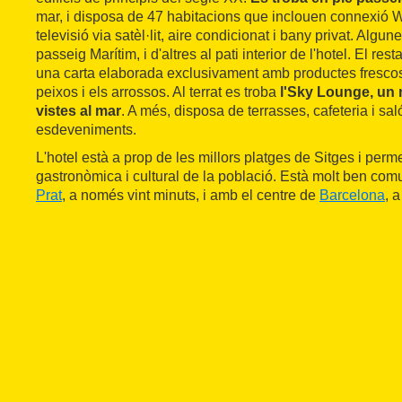
mar, i disposa de 47 habitacions que inclouen connexió Wif
televisió via satèl·lit, aire condicionat i bany privat. Algun
passeig Marítim, i d'altres al pati interior de l'hotel. El re
una carta elaborada exclusivament amb productes fresco
peixos i els arrossos. Al terrat es troba
l'Sky Lounge, un 
vistes al mar
. A més, disposa de terrasses, cafeteria i sal
esdeveniments.
L'hotel està a prop de les millors platges de Sitges i perme
gastronòmica i cultural de la població. Està molt ben comu
Prat
, a només vint minuts, i amb el centre de
Barcelona
, 