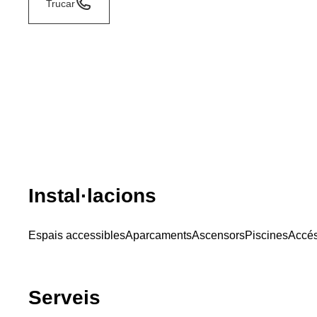
Trucar
Instal·lacions
Espais accessibles
Aparcaments
Ascensors
Piscines
Accés
Serveis