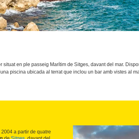
er situat en ple passeig Marítim de Sitges, davant del mar. Disp
'una piscina ubicada al terrat que inclou un bar amb vistes al ma
 2004 a partir de quatre
ig
de
Sitges
, davant del