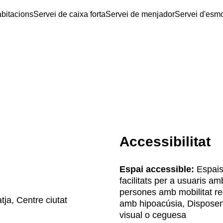
abitacions
Servei de caixa forta
Servei de menjador
Servei d'esm
Accessibilitat
Espai accessible:
Espais
facilitats per a usuaris am
persones amb mobilitat re
tja, Centre ciutat
amb hipoacúsia, Disposen 
visual o ceguesa