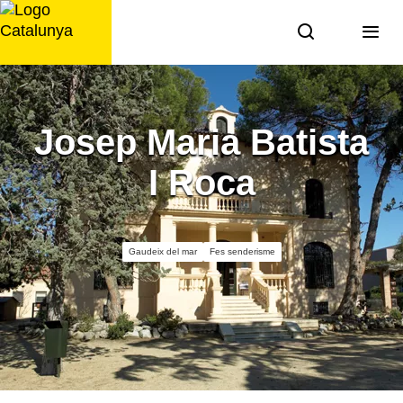
Saltar
al
contingut
Josep Maria Batista
I Roca
Gaudeix del mar
Fes senderisme