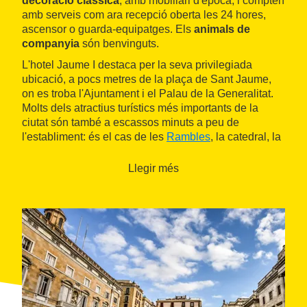
decoració clàssica
, amb mobiliari d'època, i compten
amb serveis com ara recepció oberta les 24 hores,
ascensor o guarda-equipatges. Els
animals de
companyia
són benvinguts.
L'hotel Jaume I destaca per la seva privilegiada
ubicació, a pocs metres de la plaça de Sant Jaume,
on es troba l'Ajuntament i el Palau de la Generalitat.
Molts dels atractius turístics més importants de la
ciutat són també a escassos minuts a peu de
l'establiment: és el cas de les
Rambles
, la catedral, la
plaça Reial o el barri del Born, on destaca l'edifici
modernista que allotja el
Palau de la Música
Llegir més
Catalana
.