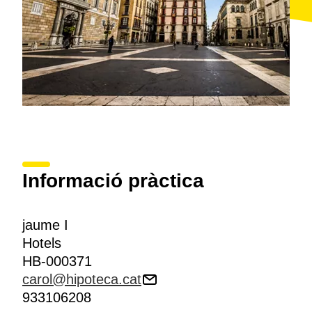
Informació pràctica
jaume I
Hotels
HB-000371
carol@hipoteca.cat
933106208