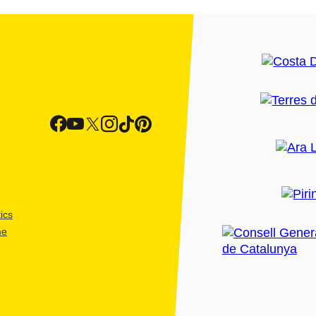
ics
me