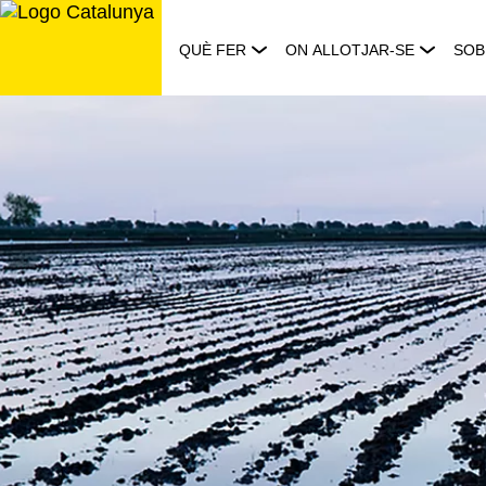
Saltar
al
QUÈ FER
ON ALLOTJAR-SE
SOB
contingut