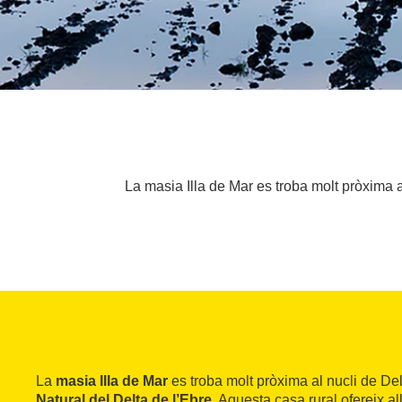
La masia Illa de Mar es troba molt pròxima a
La
masia Illa de Mar
es troba molt pròxima al nucli de Del
Natural del Delta de l’Ebre
. Aquesta casa rural ofereix al