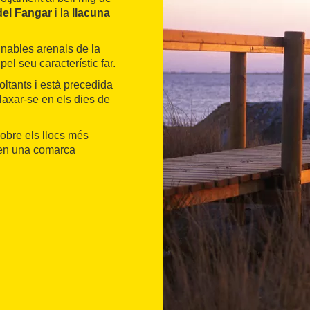
del Fangar
i la
llacuna
nables arenals de la
el seu característic far.
oltants i està precedida
elaxar-se en els dies de
sobre els llocs més
ó en una comarca