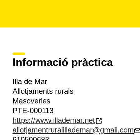
Informació pràctica
Illa de Mar
Allotjaments rurals
Masoveries
PTE-000113
https://www.illademar.net
allotjamentruralillademar@gmail.com
610500683