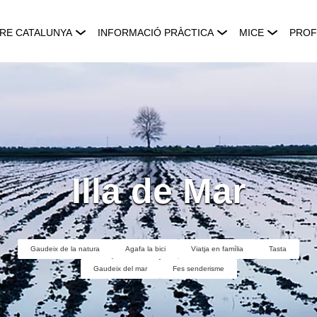
RE CATALUNYA
INFORMACIÓ PRÀCTICA
MICE
PROF
Illa de Mar
Gaudeix de la natura
Agafa la bici
Viatja en família
Tasta
Gaudeix del mar
Fes senderisme