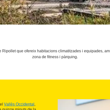
e Ripollet que ofereix habitacions climatitzades i equipades, amb
zona de fitness i pàrquing.
del
Vallès Occidental
,
a quinze minuts de la