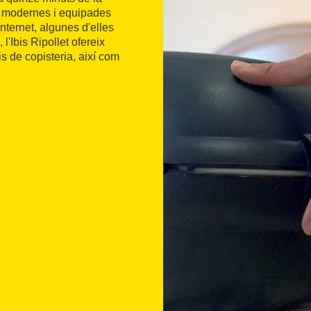
, modernes i equipades
nternet, algunes d'elles
'Ibis Ripollet ofereix
s de copisteria, així com