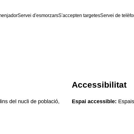
menjador
Servei d'esmorzars
S'accepten targetes
Servei de telèfo
Accessibilitat
ins del nucli de població,
Espai accessible:
Espais