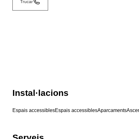
Trucar
Instal·lacions
Espais accessibles
Espais accessibles
Aparcaments
Asce
Serveis