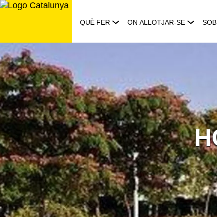
Saltar
al
QUÈ FER
ON ALLOTJAR-SE
SOB
contingut
H