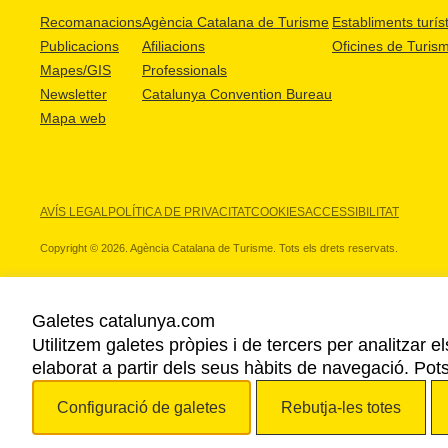
Recomanacions
Agència Catalana de Turisme
Establiments turíst
Publicacions
Afiliacions
Oficines de Turis
Mapes/GIS
Professionals
Newsletter
Catalunya Convention Bureau
Mapa web
AVÍS LEGAL
POLÍTICA DE PRIVACITAT
COOKIES
ACCESSIBILITAT
Copyright © 2026. Agència Catalana de Turisme. Tots els drets reservats.
Galetes catalunya.com
Utilitzem galetes pròpies i de tercers per analitzar e
ELS NOSTRES PARTNERS
elaborat a partir dels seus hàbits de navegació. Pot
Configuració de galetes
Rebutja-les totes