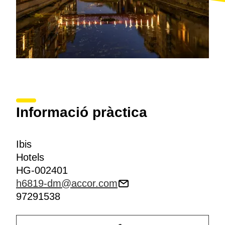
Informació pràctica
Ibis
Hotels
HG-002401
h6819-dm@accor.com
97291538