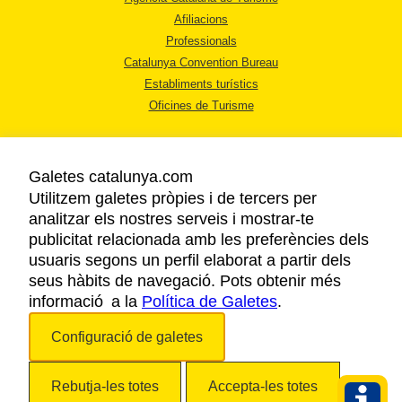
Afiliacions
Professionals
Catalunya Convention Bureau
Establiments turístics
Oficines de Turisme
Galetes catalunya.com
Utilitzem galetes pròpies i de tercers per
analitzar els nostres serveis i mostrar-te
AVÍS LEGAL
publicitat relacionada amb les preferències dels
POLÍTICA DE PRIVACITAT
usuaris segons un perfil elaborat a partir dels
COOKIES
seus hàbits de navegació. Pots obtenir més
informació a la
Política de Galetes
ACCESSIBILITAT
.
Configuració de galetes
Copyright © 2026. Agència Catalana de Turisme. Tots els drets reservats.
Rebutja-les totes
Accepta-les totes