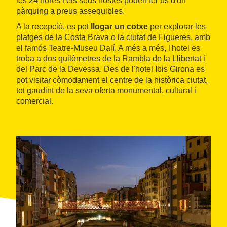
les 24 hores i els seus hostes poden fer ús d'un
pàrquing a preus assequibles.
A la recepció, es pot
llogar un cotxe
per explorar les
platges de la Costa Brava o la ciutat de Figueres, amb
el famós Teatre-Museu Dalí. A més a més, l'hotel es
troba a dos quilòmetres de la Rambla de la Llibertat i
del Parc de la Devessa. Des de l'hotel Ibis Girona es
pot visitar còmodament el centre de la històrica ciutat,
tot gaudint de la seva oferta monumental, cultural i
comercial.