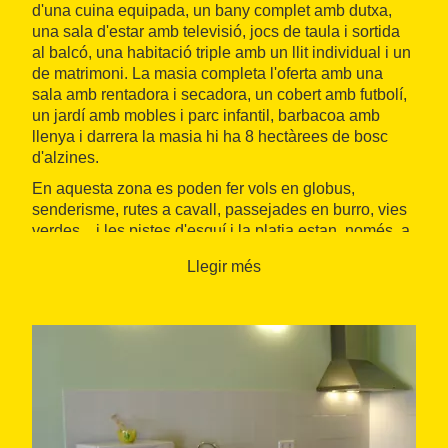
d'una cuina equipada, un bany complet amb dutxa,
una sala d'estar amb televisió, jocs de taula i sortida
al balcó, una habitació triple amb un llit individual i un
de matrimoni. La masia completa l'oferta amb una
sala amb rentadora i secadora, un cobert amb futbolí,
un jardí amb mobles i parc infantil, barbacoa amb
llenya i darrera la masia hi ha 8 hectàrees de bosc
d'alzines.
En aquesta zona es poden fer vols en globus,
senderisme, rutes a cavall, passejades en burro, vies
verdes... i les pistes d'esquí i la platja estan, només, a
quanta minuts.
Llegir més