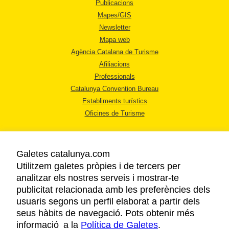
Publicacions
Mapes/GIS
Newsletter
Mapa web
Agència Catalana de Turisme
Afiliacions
Professionals
Catalunya Convention Bureau
Establiments turístics
Oficines de Turisme
Galetes catalunya.com
Utilitzem galetes pròpies i de tercers per
analitzar els nostres serveis i mostrar-te
AVÍS LEGAL
publicitat relacionada amb les preferències dels
POLÍTICA DE PRIVACITAT
usuaris segons un perfil elaborat a partir dels
COOKIES
seus hàbits de navegació. Pots obtenir més
informació a la
Política de Galetes
ACCESSIBILITAT
.