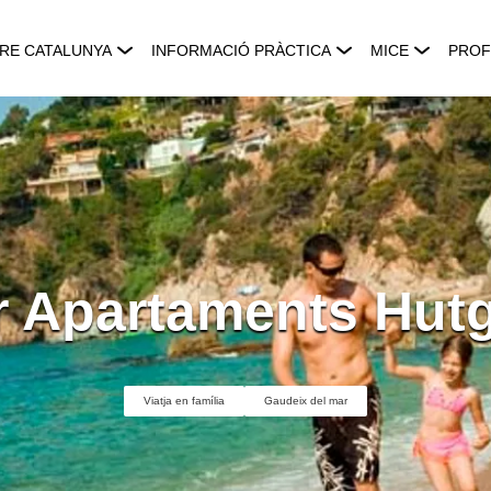
RE CATALUNYA
INFORMACIÓ PRÀCTICA
MICE
PROF
 Apartaments Hut
Viatja en família
Gaudeix del mar