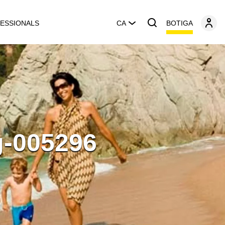
BOTIGA
ESSIONALS
CA
g-005296