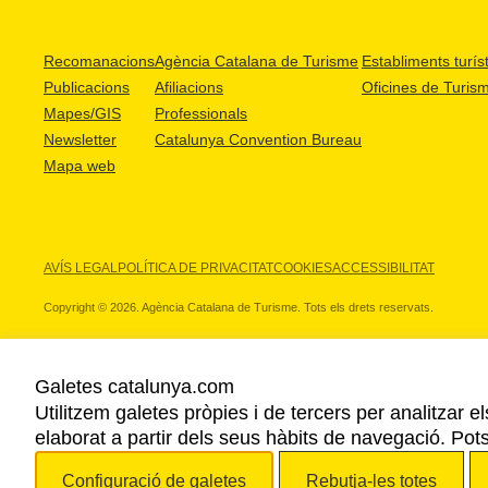
Recomanacions
Agència Catalana de Turisme
Establiments turíst
Publicacions
Afiliacions
Oficines de Turis
Mapes/GIS
Professionals
Newsletter
Catalunya Convention Bureau
Mapa web
AVÍS LEGAL
POLÍTICA DE PRIVACITAT
COOKIES
ACCESSIBILITAT
Copyright © 2026. Agència Catalana de Turisme. Tots els drets reservats.
Galetes catalunya.com
Utilitzem galetes pròpies i de tercers per analitzar e
ELS NOSTRES PARTNERS
elaborat a partir dels seus hàbits de navegació. Pot
Configuració de galetes
Rebutja-les totes