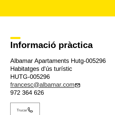
Informació pràctica
Albamar Apartaments Hutg-005296
Habitatges d'ús turístic
HUTG-005296
francesc@albamar.com
972 364 626
Trucar