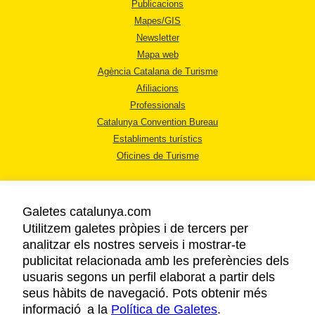
Publicacions
Mapes/GIS
Newsletter
Mapa web
Agència Catalana de Turisme
Afiliacions
Professionals
Catalunya Convention Bureau
Establiments turístics
Oficines de Turisme
Galetes catalunya.com
Utilitzem galetes pròpies i de tercers per
analitzar els nostres serveis i mostrar-te
AVÍS LEGAL
publicitat relacionada amb les preferències dels
POLÍTICA DE PRIVACITAT
usuaris segons un perfil elaborat a partir dels
COOKIES
seus hàbits de navegació. Pots obtenir més
informació a la
Política de Galetes
ACCESSIBILITAT
.