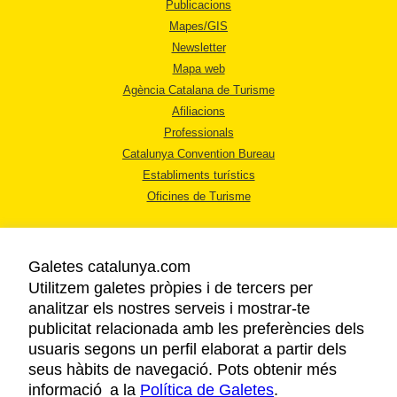
Publicacions
Mapes/GIS
Newsletter
Mapa web
Agència Catalana de Turisme
Afiliacions
Professionals
Catalunya Convention Bureau
Establiments turístics
Oficines de Turisme
Galetes catalunya.com
Utilitzem galetes pròpies i de tercers per
analitzar els nostres serveis i mostrar-te
AVÍS LEGAL
publicitat relacionada amb les preferències dels
POLÍTICA DE PRIVACITAT
usuaris segons un perfil elaborat a partir dels
COOKIES
seus hàbits de navegació. Pots obtenir més
informació a la
Política de Galetes
ACCESSIBILITAT
.