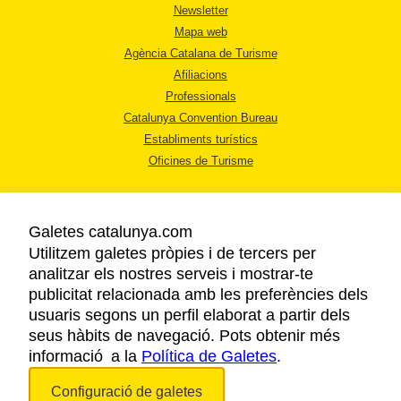
Newsletter
Mapa web
Agència Catalana de Turisme
Afiliacions
Professionals
Catalunya Convention Bureau
Establiments turístics
Oficines de Turisme
Galetes catalunya.com
Utilitzem galetes pròpies i de tercers per
analitzar els nostres serveis i mostrar-te
AVÍS LEGAL
publicitat relacionada amb les preferències dels
POLÍTICA DE PRIVACITAT
usuaris segons un perfil elaborat a partir dels
COOKIES
seus hàbits de navegació. Pots obtenir més
informació a la
Política de Galetes
ACCESSIBILITAT
.
Configuració de galetes