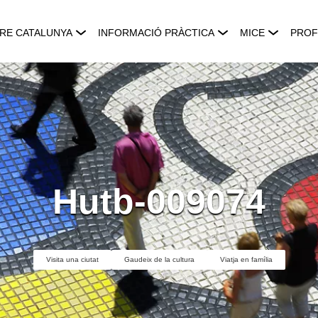
RE CATALUNYA
INFORMACIÓ PRÀCTICA
MICE
PROF
Hutb-009074
Visita una ciutat
Gaudeix de la cultura
Viatja en família