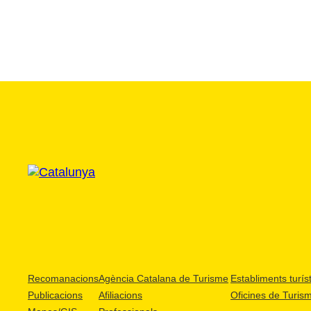
Recomanacions
Agència Catalana de Turisme
Establiments turíst
Publicacions
Afiliacions
Oficines de Turis