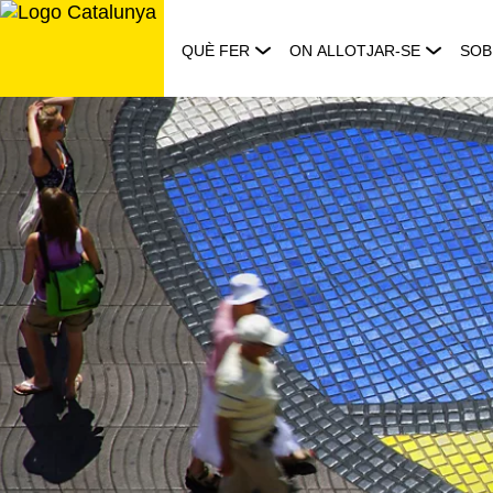
Saltar
al
QUÈ FER
ON ALLOTJAR-SE
SOB
contingut