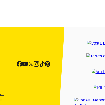
ics
me