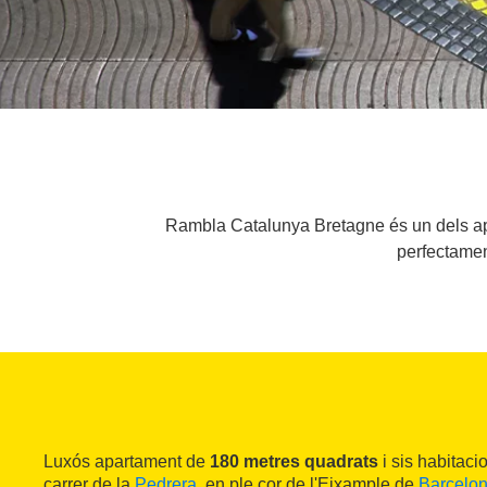
Rambla Catalunya Bretagne és un dels apa
perfectamen
Luxós apartament de
180 metres quadrats
i sis habitaci
carrer de la
Pedrera
, en ple cor de l'Eixample de
Barcelo