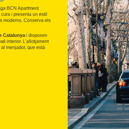
loga BCN Apartment
 cura i presenta un estil
ts moderns. Conserva els
e Catalunya
i disposen
ti interior. L'allotjament
 al menjador, que està