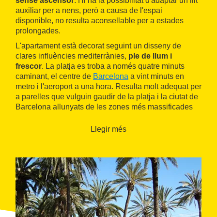
sense ascensor
. Hi ha la possibilitat d'adaptar un llit
auxiliar per a nens, però a causa de l'espai
disponible, no resulta aconsellable per a estades
prolongades.
L'apartament està decorat seguint un disseny de
clares influències mediterrànies,
ple de llum i
frescor
. La platja es troba a només quatre minuts
caminant, el centre de
Barcelona
a vint minuts en
metro i l'aeroport a una hora. Resulta molt adequat per
a parelles que vulguin gaudir de la platja i la ciutat de
Barcelona allunyats de les zones més massificades
pel turisme.
Llegir més