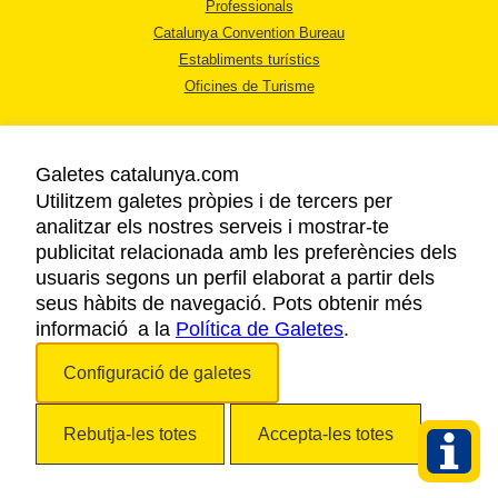
Professionals
Catalunya Convention Bureau
Establiments turístics
Oficines de Turisme
Galetes catalunya.com
Utilitzem galetes pròpies i de tercers per
analitzar els nostres serveis i mostrar-te
AVÍS LEGAL
publicitat relacionada amb les preferències dels
POLÍTICA DE PRIVACITAT
usuaris segons un perfil elaborat a partir dels
COOKIES
seus hàbits de navegació. Pots obtenir més
informació a la
Política de Galetes
ACCESSIBILITAT
.
Configuració de galetes
Copyright © 2026. Agència Catalana de Turisme. Tots els drets reservats.
Rebutja-les totes
Accepta-les totes