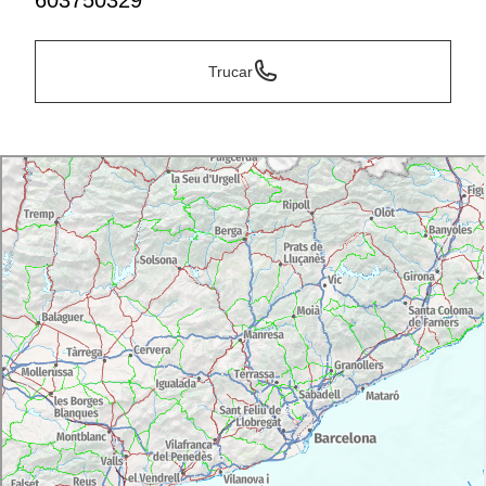
603750329
Trucar