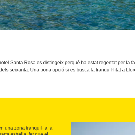
hotel Santa Rosa es distingeix perquè ha estat regentat per la 
 dels seixanta. Una bona opció si es busca la tranquil·litat a Llor
en una zona tranquil·la, a
rta estrella, fet que el