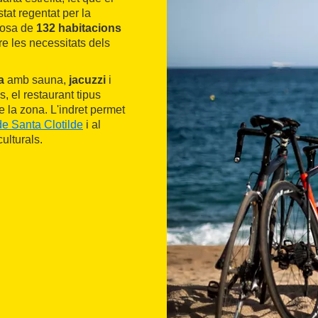
tat regentat per la
posa de
132 habitacions
e les necessitats dels
a
amb sauna,
jacuzzi
i
, el restaurant tipus
e la zona. L'indret permet
de Santa Clotilde
i al
culturals.