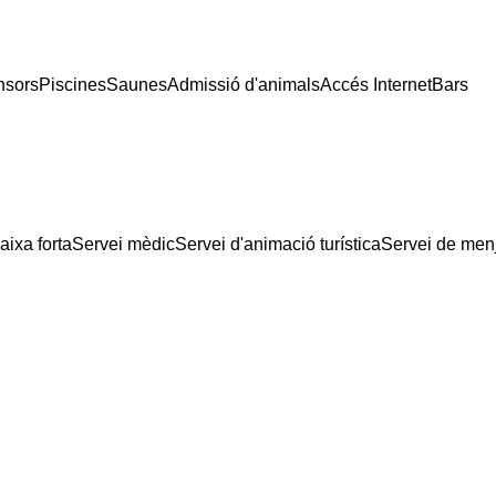
nsors
Piscines
Saunes
Admissió d'animals
Accés Internet
Bars
aixa forta
Servei mèdic
Servei d'animació turística
Servei de men