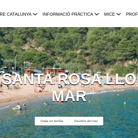
RE CATALUNYA
INFORMACIÓ PRÀCTICA
MICE
PROF
 SANTA ROSA LLO
MAR
Viatja en família
Gaudeix del mar