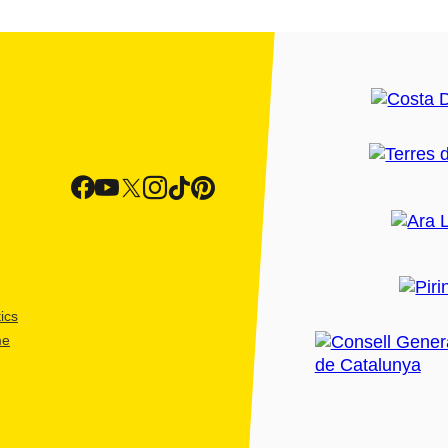
ics
me