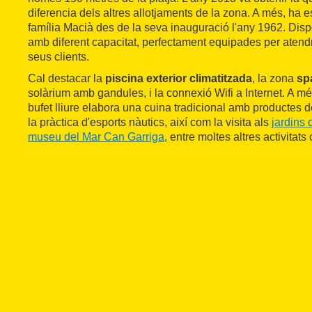
diferencia dels altres allotjaments de la zona. A més, ha es
família Macià des de la seva inauguració l'any 1962. Dis
amb diferent capacitat, perfectament equipades per atendr
seus clients.
Cal destacar la
piscina exterior climatitzada
, la zona
sp
solàrium amb gandules, i la connexió Wifi a Internet. A més
bufet lliure elabora una cuina tradicional amb productes d
la pràctica d'esports nàutics, així com la visita als
jardins 
museu del Mar Can Garriga
, entre moltes altres activitats 