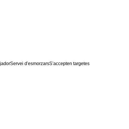
jador
Servei d'esmorzars
S'accepten targetes