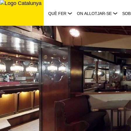
Saltar
al
QUÈ FER
ON ALLOTJAR-SE
SOB
contingut