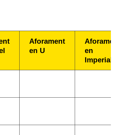
ent
Aforament
Aforament
el
en U
en
Imperial