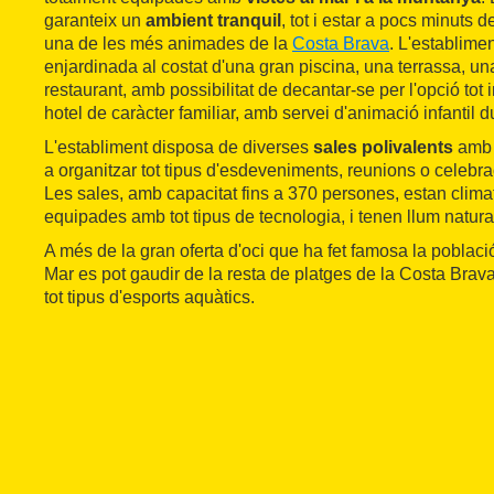
garanteix un
ambient tranquil
, tot i estar a pocs minuts de
una de les més animades de la
Costa Brava
. L'establime
enjardinada al costat d'una gran piscina, una terrassa, una
restaurant, amb possibilitat de decantar-se per l'opció tot i
hotel de caràcter familiar, amb servei d'animació infantil dur
L'establiment disposa de diverses
sales polivalents
amb d
a organitzar tot tipus d'esdeveniments, reunions o celebr
Les sales, amb capacitat fins a 370 persones, estan clima
equipades amb tot tipus de tecnologia, i tenen llum natura
A més de la gran oferta d'oci que ha fet famosa la poblaci
Mar es pot gaudir de la resta de platges de la Costa Brav
tot tipus d'esports aquàtics.