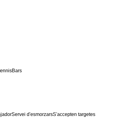
tennis
Bars
jador
Servei d'esmorzars
S'accepten targetes