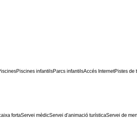
iscines
Piscines infantils
Parcs infantils
Accés Internet
Pistes de 
aixa forta
Servei mèdic
Servei d'animació turística
Servei de men