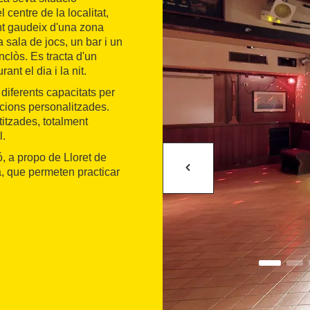
l centre de la localitat,
nt gaudeix d'una zona
 sala de jocs, un bar i un
nclòs. Es tracta d'un
ant el dia i la nit.
iferents capacitats per
acions personalitzades.
titzades, totalment
l.
ó, a propo de Lloret de
a, que permeten practicar