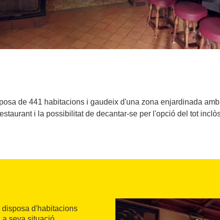
sposa de 441 habitacions i gaudeix d'una zona enjardinada amb u
restaurant i la possibilitat de decantar-se per l'opció del tot inclòs
a disposa d'habitacions
 La seva situació