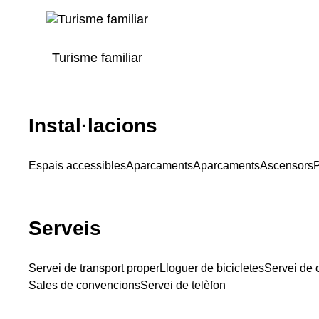
Turisme familiar
Instal·lacions
Espais accessibles
Aparcaments
Aparcaments
Ascensors
P
Serveis
Servei de transport proper
Lloguer de bicicletes
Servei de c
Sales de convencions
Servei de telèfon