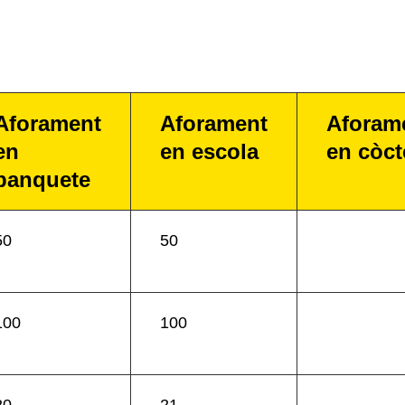
Aforament
Aforament
Aforam
en
en escola
en còct
banquete
50
50
100
100