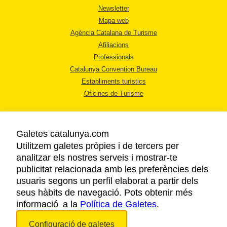
Newsletter
Mapa web
Agència Catalana de Turisme
Afiliacions
Professionals
Catalunya Convention Bureau
Establiments turístics
Oficines de Turisme
Galetes catalunya.com
Utilitzem galetes pròpies i de tercers per
analitzar els nostres serveis i mostrar-te
AVÍS LEGAL
publicitat relacionada amb les preferències dels
POLÍTICA DE PRIVACITAT
usuaris segons un perfil elaborat a partir dels
COOKIES
seus hàbits de navegació. Pots obtenir més
informació a la
Política de Galetes
ACCESSIBILITAT
.
Configuració de galetes