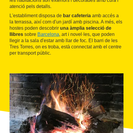
les habitacions són exteriors i decorades amb cura i
atenció pels detalls.
L'establiment disposa de
bar cafeteria
amb accés a
la terrassa, així com d'un jardí amb piscina. A més, els
hostes poden descobrir
una àmplia selecció de
llibres
sobre
Barcelona
, art i novel·les, que poden
llegir a la sala d'estar amb llar de foc. El barri de les
Tres Torres, on es troba, està connectat amb el centre
per transport públic.