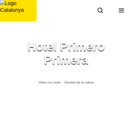
Saltar
al
contingut
Hotel Primero
Primera
Visita una ciutat
Gaudeix de la cultura