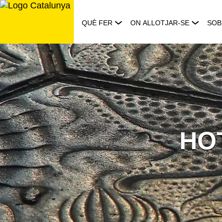
Saltar
al
QUÈ FER
ON ALLOTJAR-SE
SOB
contingut
HO