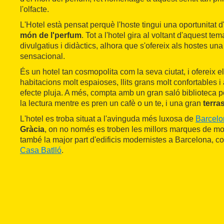
l'olfacte.
L'Hotel està pensat perquè l'hoste tingui una oportunitat
món de l'perfum
. Tot a l'hotel gira al voltant d'aquest t
divulgatius i didàctics, alhora que s'ofereix als hostes una
sensacional.
És un hotel tan cosmopolita com la seva ciutat, i ofereix 
habitacions molt espaioses, llits grans molt confortables 
efecte pluja. A més, compta amb un gran saló biblioteca 
la lectura mentre es pren un cafè o un te, i una gran
terra
L'hotel es troba situat a l'avinguda més luxosa de
Barcelo
Gràcia
, on no només es troben les millors marques de mod
també la major part d'edificis modernistes a Barcelona, 
Casa Batlló
.