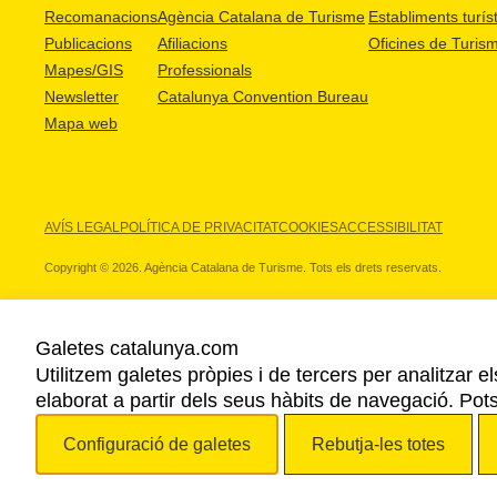
Recomanacions
Agència Catalana de Turisme
Establiments turíst
Publicacions
Afiliacions
Oficines de Turis
Mapes/GIS
Professionals
Newsletter
Catalunya Convention Bureau
Mapa web
AVÍS LEGAL
POLÍTICA DE PRIVACITAT
COOKIES
ACCESSIBILITAT
Copyright © 2026. Agència Catalana de Turisme. Tots els drets reservats.
Galetes catalunya.com
Utilitzem galetes pròpies i de tercers per analitzar e
ELS NOSTRES PARTNERS
elaborat a partir dels seus hàbits de navegació. Pot
Configuració de galetes
Rebutja-les totes