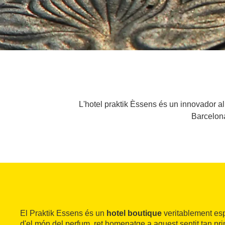
L'hotel praktik Èssens és un innovador all
Barcelona
El Praktik Essens és un
hotel boutique
veritablement esp
d'el món del perfum, ret homenatge a aquest sentit tan pr