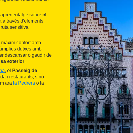
 d'aprenentatge sobre
el
ema a través d'elements
 ruta sensitiva
el màxim confort amb
i àmplies dutxes amb
per descansar o gaudir de
ssa exterior
.
na
, el
Passeig de
a i restaurants, sinó
com ara
la Pedrera
o la