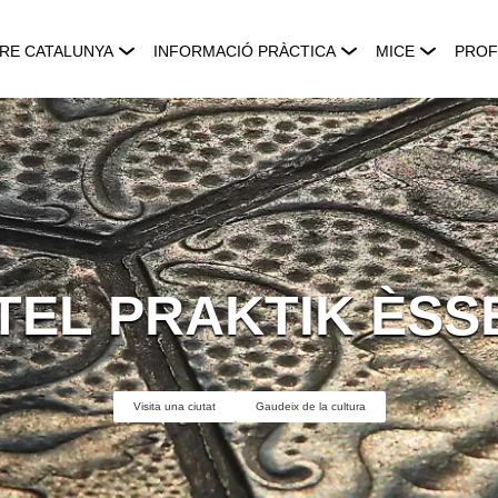
RE CATALUNYA
INFORMACIÓ PRÀCTICA
MICE
PROF
TEL PRAKTIK ÈSS
Visita una ciutat
Gaudeix de la cultura