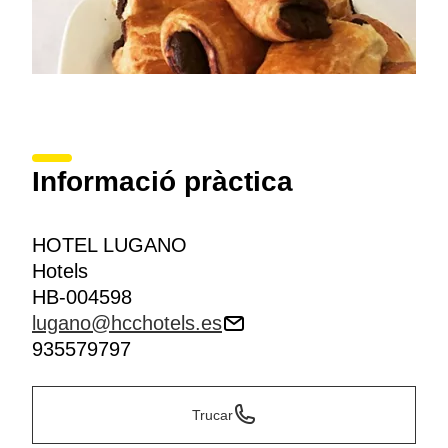
Informació pràctica
HOTEL LUGANO
Hotels
HB-004598
lugano@hcchotels.es
935579797
Trucar