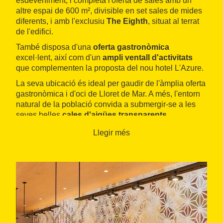
esdeveniment, i completa l'oferta de sales amb un
altre espai de 600 m², divisible en set sales de mides
diferents, i amb l'exclusiu
The Eighth
, situat al terrat
de l'edifici.
També disposa d'una
oferta gastronòmica
excel·lent, així com d'un
ampli ventall d'activitats
que complementen la proposta del nou hotel L'Azure.
La seva ubicació és ideal per gaudir de l'àmplia oferta
gastronòmica i d'oci de Lloret de Mar. A més, l'entorn
natural de la població convida a submergir-se a les
seves belles
cales d'aigües transparents
.
Llegir més