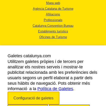
Mapa web
Agència Catalana de Turisme
Afiliacions
Professionals
Catalunya Convention Bureau
Establiments turístics
Oficines de Turisme
Galetes catalunya.com
Utilitzem galetes pròpies i de tercers per
analitzar els nostres serveis i mostrar-te
AVÍS LEGAL
publicitat relacionada amb les preferències dels
POLÍTICA DE PRIVACITAT
usuaris segons un perfil elaborat a partir dels
COOKIES
seus hàbits de navegació. Pots obtenir més
informació a la
Política de Galetes
ACCESSIBILITAT
.
Configuració de galetes
Copyright © 2026. Agència Catalana de Turisme. Tots els drets reservats.