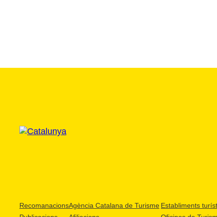
Recomanacions
Agència Catalana de Turisme
Establiments turíst