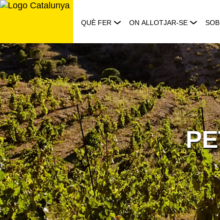
Saltar
al
QUÈ FER
ON ALLOTJAR-SE
SOB
contingut
PE