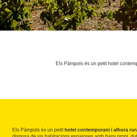
Els Pàmpols és un petit hotel contemp
Els Pàmpols és un petit
hotel contemporani i alhora rur
disposa de sis habitacions espaioses amb bany propi, du