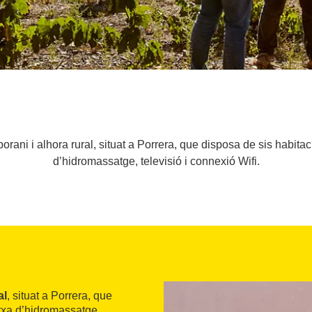
orani i alhora rural, situat a Porrera, que disposa de sis habit
d’hidromassatge, televisió i connexió Wifi.
al
, situat a Porrera, que
txa d’hidromassatge,