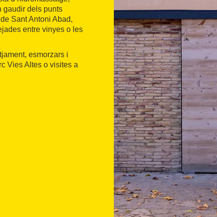
n gaudir dels punts
a de Sant Antoni Abad,
ejades entre vinyes o les
otjament, esmorzars i
c Vies Altes o visites a