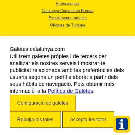
Professionals
Catalunya Convention Bureau
Establiments turístics
Oficines de Turisme
Galetes catalunya.com
Utilitzem galetes pròpies i de tercers per
analitzar els nostres serveis i mostrar-te
AVÍS LEGAL
publicitat relacionada amb les preferències dels
POLÍTICA DE PRIVACITAT
usuaris segons un perfil elaborat a partir dels
COOKIES
seus hàbits de navegació. Pots obtenir més
informació a la
Política de Galetes
ACCESSIBILITAT
.
Configuració de galetes
Copyright © 2026. Agència Catalana de Turisme. Tots els drets reservats.
Rebutja-les totes
Accepta-les totes