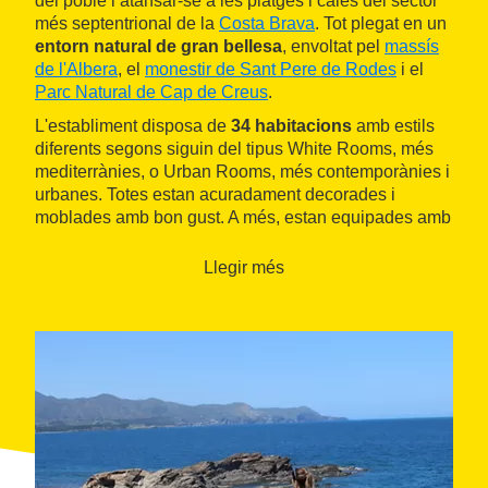
del poble i atansar-se a les platges i cales del sector
més septentrional de la
Costa Brava
. Tot plegat en un
entorn natural de gran bellesa
, envoltat pel
massís
de l'Albera
, el
monestir de Sant Pere de Rodes
i el
Parc Natural de Cap de Creus
.
L'establiment disposa de
34 habitacions
amb estils
diferents segons siguin del tipus White Rooms, més
mediterrànies, o Urban Rooms, més contemporànies i
urbanes. Totes estan acuradament decorades i
moblades amb bon gust. A més, estan equipades amb
aire condicionat, accés wifi a Internet gratuït,
calefacció i televisió. En el 19 Lounge, situat al
lobby,
Llegir més
es pot menjar alguna cosa informal a qualsevol hora i
prendre un refresc o un còctel.
La relaxació dels
hostes està assegurada
, gràcies als diversos espais
pensats per a aquest fi: el
chill out
del segon pis, el
petit pati empordanès, el solàrium amb vistes al
campanar de l'església o alguna de les quatre sales
de lectura.