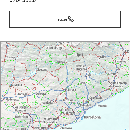
670458214
Trucar