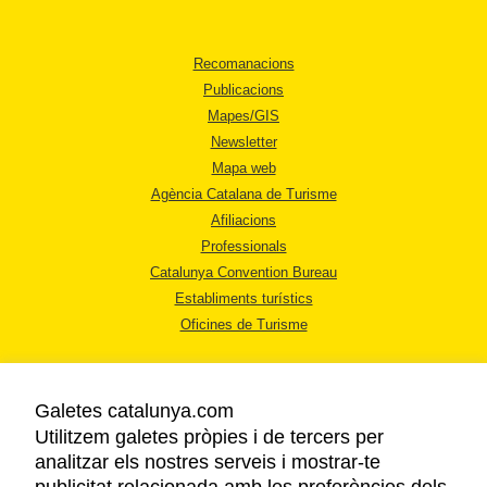
Recomanacions
Publicacions
Mapes/GIS
Newsletter
Mapa web
Agència Catalana de Turisme
Afiliacions
Professionals
Catalunya Convention Bureau
Establiments turístics
Oficines de Turisme
Galetes catalunya.com
Utilitzem galetes pròpies i de tercers per
analitzar els nostres serveis i mostrar-te
AVÍS LEGAL