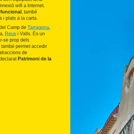
nexió wifi a Internet.
 funcional
, també
 plats a la carta.
g del Camp de
Tarragona
,
na,
Reus
i Valls. És un
ar-se prop dels
ò també permet accedir
'atraccions de
 declarat
Patrimoni de la