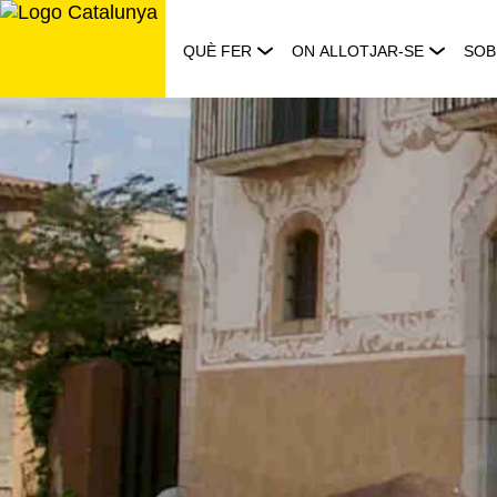
Saltar
al
QUÈ FER
ON ALLOTJAR-SE
SOB
contingut