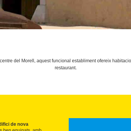
 centre del Morell, aquest funcional establiment ofereix habitaci
restaurant.
difici de nova
ts ben equipats, amb