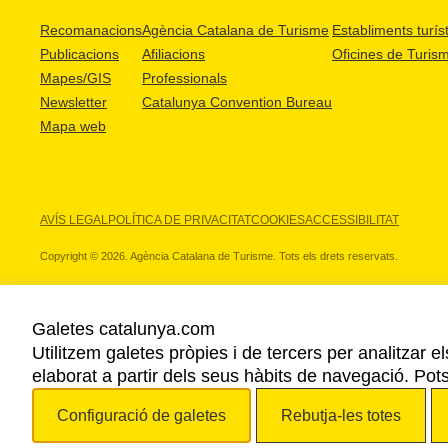
Recomanacions
Agència Catalana de Turisme
Establiments turíst
Publicacions
Afiliacions
Oficines de Turis
Mapes/GIS
Professionals
Newsletter
Catalunya Convention Bureau
Mapa web
AVÍS LEGAL
POLÍTICA DE PRIVACITAT
COOKIES
ACCESSIBILITAT
Copyright © 2026. Agència Catalana de Turisme. Tots els drets reservats.
Galetes catalunya.com
Utilitzem galetes pròpies i de tercers per analitzar e
ELS NOSTRES PARTNERS
elaborat a partir dels seus hàbits de navegació. Pot
Configuració de galetes
Rebutja-les totes