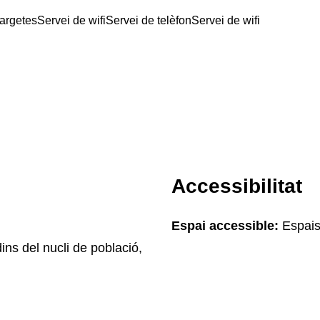
targetes
Servei de wifi
Servei de telèfon
Servei de wifi
Accessibilitat
Espai accessible:
Espais
ins del nucli de població,