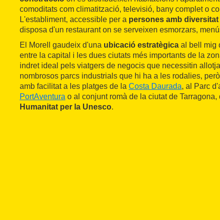
comoditats com climatització, televisió, bany complet o con
L'establiment, accessible per a
persones amb diversitat
disposa d'un restaurant on se serveixen esmorzars, menús i
El Morell gaudeix d'una
ubicació estratègica
al bell mi
entre la capital i les dues ciutats més importants de la zo
indret ideal pels viatgers de negocis que necessitin allotj
nombrosos parcs industrials que hi ha a les rodalies, per
amb facilitat a les platges de la
Costa Daurada
, al Parc d
PortAventura
o al conjunt romà de la ciutat de Tarragona,
Humanitat per la Unesco
.