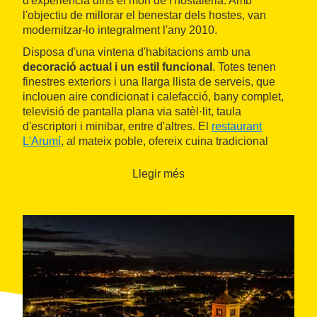
d'experiència dins el món de l'hostaleria. Amb
l'objectiu de millorar el benestar dels hostes, van
modernitzar-lo integralment l'any 2010.
Disposa d'una vintena d'habitacions amb una
decoració actual i un estil funcional
. Totes tenen
finestres exteriors i una llarga llista de serveis, que
inclouen aire condicionat i calefacció, bany complet,
televisió de pantalla plana via satèl·lit, taula
d'escriptori i minibar, entre d'altres. El
restaurant
L'Arumí
, al mateix poble, ofereix cuina tradicional
catalana, de mercat i moderna, i destaca per les seves
especialitats en peix i marisc fresc.
Llegir més