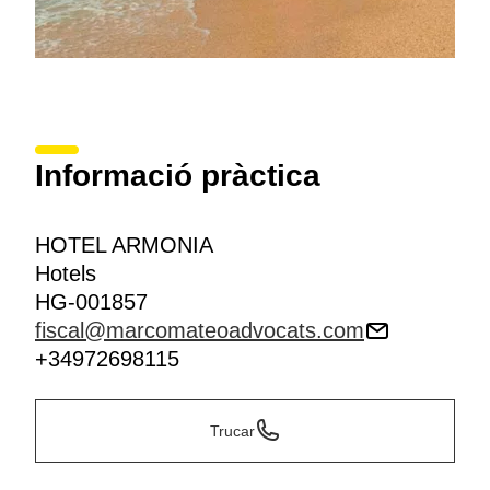
Informació pràctica
HOTEL ARMONIA
Hotels
HG-001857
fiscal@marcomateoadvocats.com
+34972698115
Trucar