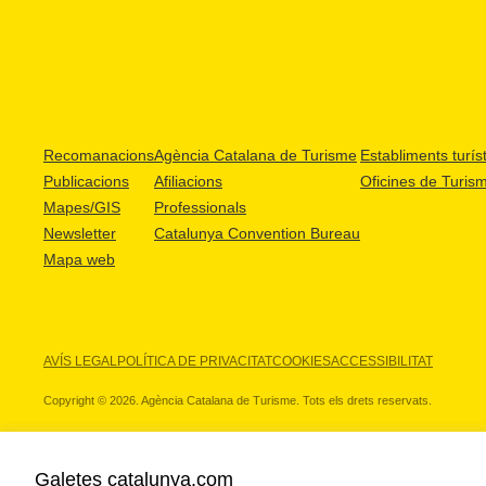
Recomanacions
Agència Catalana de Turisme
Establiments turíst
Publicacions
Afiliacions
Oficines de Turis
Mapes/GIS
Professionals
Newsletter
Catalunya Convention Bureau
Mapa web
AVÍS LEGAL
POLÍTICA DE PRIVACITAT
COOKIES
ACCESSIBILITAT
Copyright © 2026. Agència Catalana de Turisme. Tots els drets reservats.
Galetes catalunya.com