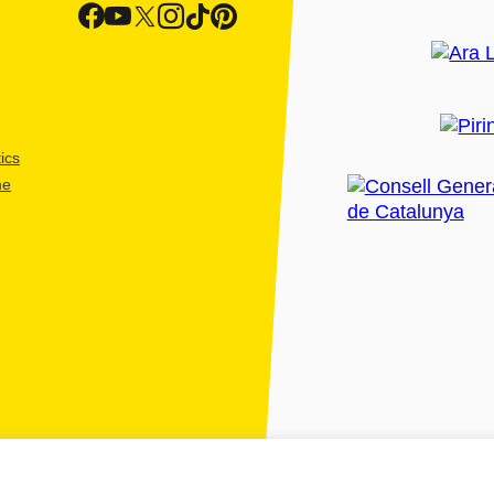
ics
me