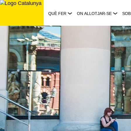
Saltar
al
QUÈ FER
ON ALLOTJAR-SE
SOB
contingut