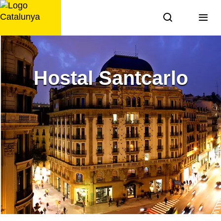
Saltar
al
contingut
Hostal Santcarlo