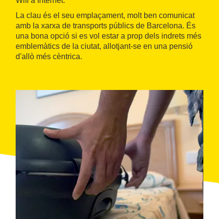
Wifi a Internet.
La clau és el seu emplaçament, molt ben comunicat
amb la xarxa de transports públics de Barcelona. És
una bona opció si es vol estar a prop dels indrets més
emblemàtics de la ciutat, allotjant-se en una pensió
d'allò més cèntrica.