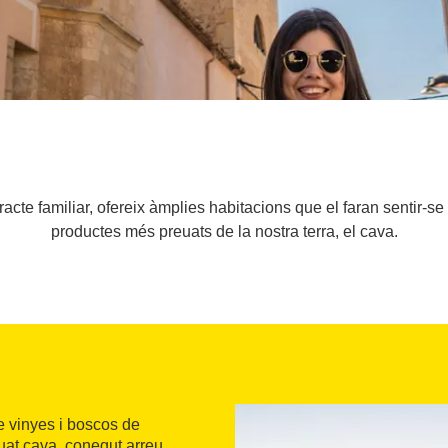
racte familiar, ofereix àmplies habitacions que el faran sentir-s
productes més preuats de la nostra terra, el cava.
e vinyes i boscos de
euat cava, conegut arreu