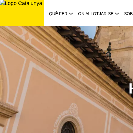
Saltar
al
QUÈ FER
ON ALLOTJAR-SE
SOB
contingut