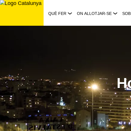
Saltar
al
QUÈ FER
ON ALLOTJAR-SE
SOB
contingut
H