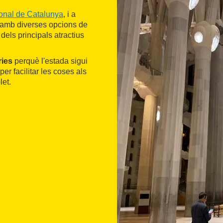
onal de Catalunya
, i a
 amb diverses opcions de
dels principals atractius
ries
perquè l'estada sigui
er facilitar les coses als
let.