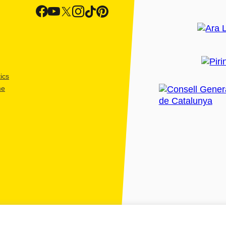
ics
me