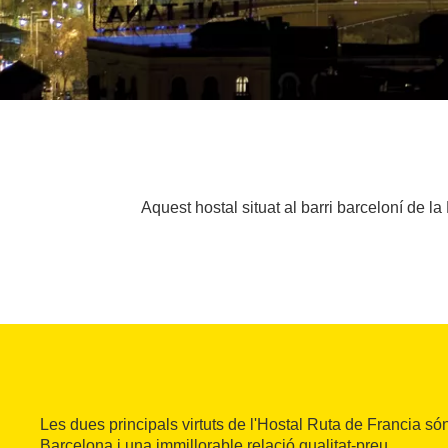
Aquest hostal situat al barri barceloní de 
Les dues principals virtuts de l'Hostal Ruta de Francia só
Barcelona i una immillorable relació qualitat-preu.