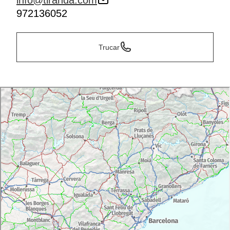
info@tiranda.com
972136052
Trucar