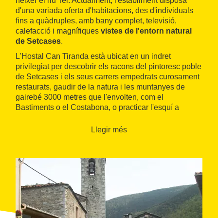
néixer el riu Ter. Actualment, l'establiment disposa
d'una variada oferta d'habitacions, des d'individuals
fins a quàdruples, amb bany complet, televisió,
calefacció i magnífiques
vistes de l'entorn natural
de Setcases
.
L'Hostal Can Tiranda està ubicat en un indret
privilegiat per descobrir els racons del pintoresc poble
de Setcases i els seus carrers empedrats curosament
restaurats, gaudir de la natura i les muntanyes de
gairebé 3000 metres que l'envolten, com el
Bastiments o el Costabona, o practicar l'esquí a
l'estació de Vallter 2000.
Llegir més