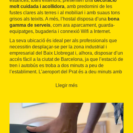
estances, totes exteriors, presenten una
decoració
molt cuidada i acollidora
, amb predomini de les
fustes clares als terres i al mobiliari i amb suaus tons
grisos als teixits. A més, l’hostal disposa d’una
bona
gamma de serveis
, com ara aparcament, guarda-
equipatges, bugaderia i connexió Wifi a Internet.
La seva ubicació és ideal per als professionals que
necessitin desplaçar-se per la zona industrial i
empresarial del Baix Llobregat i, alhora, disposar d’un
accés fàcil a la ciutat de Barcelona, ja que l’estació de
tren i autobús es troba a dos minuts a peu de
l’establiment. L’aeroport del Prat és a deu minuts amb
cotxe.
Llegir més