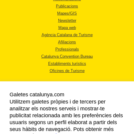
Publicacions
Mapes/GIS
Newsletter
Mapa web
Agència Catalana de Turisme
Afiliacions
Professionals
Catalunya Convention Bureau
Establiments turístics
Oficines de Turisme
Galetes catalunya.com
Utilitzem galetes pròpies i de tercers per
analitzar els nostres serveis i mostrar-te
AVÍS LEGAL
publicitat relacionada amb les preferències dels
POLÍTICA DE PRIVACITAT
usuaris segons un perfil elaborat a partir dels
COOKIES
seus hàbits de navegació. Pots obtenir més