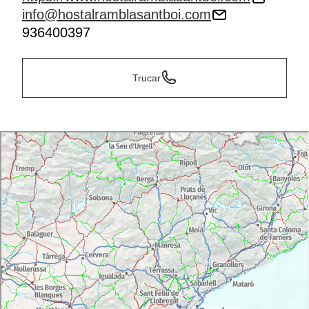
info@hostalramblasantboi.com
936400397
Trucar