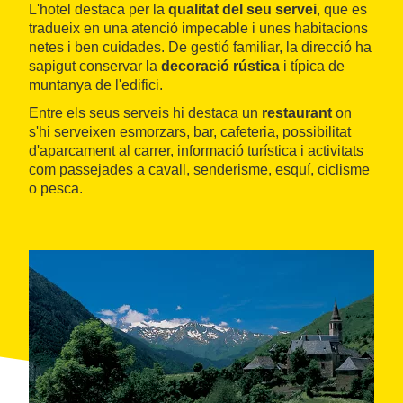
L'hotel destaca per la
qualitat del seu servei
, que es
tradueix en una atenció impecable i unes habitacions
netes i ben cuidades. De gestió familiar, la direcció ha
sapigut conservar la
decoració rústica
i típica de
muntanya de l'edifici.
Entre els seus serveis hi destaca un
restaurant
on
s'hi serveixen esmorzars, bar, cafeteria, possibilitat
d'aparcament al carrer, informació turística i activitats
com passejades a cavall, senderisme, esquí, ciclisme
o pesca.