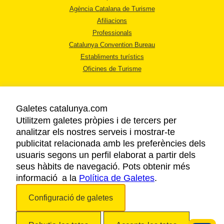
Agència Catalana de Turisme
Afiliacions
Professionals
Catalunya Convention Bureau
Establiments turístics
Oficines de Turisme
Galetes catalunya.com
Utilitzem galetes pròpies i de tercers per
analitzar els nostres serveis i mostrar-te
AVÍS LEGAL
publicitat relacionada amb les preferències dels
POLÍTICA DE PRIVACITAT
usuaris segons un perfil elaborat a partir dels
COOKIES
seus hàbits de navegació. Pots obtenir més
informació a la
Política de Galetes
ACCESSIBILITAT
.
Configuració de galetes
Copyright © 2026. Agència Catalana de Turisme. Tots els drets reservats.