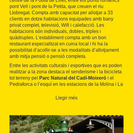
centre de la Pobla de Lillet, entre els ponts romànics
pont Vell i pont de la Petita, que creuen el riu
Llobregat. Compta amb capacitat per allotjar a 33
clients en dotze habitacions equipades amb bany
privat complet, televisió, Wifi i calefacció. Les
habitacions són individuals, dobles, triples i
quàdruples. L’establiment compta amb un bon
restaurant especialitzat en cuina local i hi ha la
possibilitat d’acollir-se a les modalitats d’allotjament
amb mitja pensió o pensió completa.
Entre les activitats culturals i esportives que es poden
realitzar a la zona destaca el senderisme i la bicicleta
tot terreny pel
Parc Natural del Cadí-Moixeró
i el
Pedraforca o l’esquí en les estacions de la Molina i La
Masella, a tan sols trenta minuts amb cotxe.
Llegir més