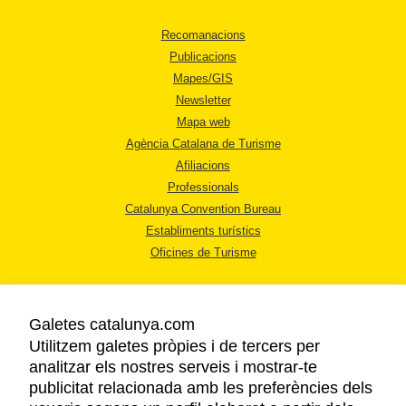
Recomanacions
Publicacions
Mapes/GIS
Newsletter
Mapa web
Agència Catalana de Turisme
Afiliacions
Professionals
Catalunya Convention Bureau
Establiments turístics
Oficines de Turisme
Galetes catalunya.com
Utilitzem galetes pròpies i de tercers per
analitzar els nostres serveis i mostrar-te
AVÍS LEGAL
publicitat relacionada amb les preferències dels
POLÍTICA DE PRIVACITAT