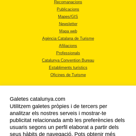
Recomanacions
Publicacions
Mapes/GIS
Newsletter
Mapa web
Agència Catalana de Turisme
Afiliacions
Professionals
Catalunya Convention Bureau
Establiments turístics
Oficines de Turisme
Galetes catalunya.com
Utilitzem galetes pròpies i de tercers per
analitzar els nostres serveis i mostrar-te
AVÍS LEGAL
publicitat relacionada amb les preferències dels
POLÍTICA DE PRIVACITAT
usuaris segons un perfil elaborat a partir dels
COOKIES
seus hàbits de navegació. Pots obtenir més